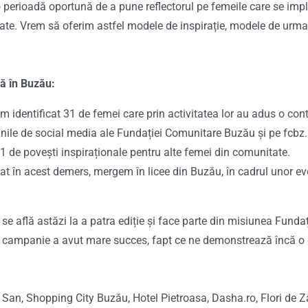
perioadă oportună de a pune reflectorul pe femeile care se impl
nitate. Vrem să oferim astfel modele de inspirație, modele de ur
ă în Buzău:
m identificat 31 de femei care prin activitatea lor au adus o con
inile de social media ale Fundației Comunitare Buzău și pe fcbz.
1 de povești inspiraționale pentru alte femei din comunitate.
at în acest demers, mergem în licee din Buzău, în cadrul unor ev
e află astăzi la a patra ediție și face parte din misiunea Fund
tă campanie a avut mare succes, fapt ce ne demonstrează încă o 
an, Shopping City Buzău, Hotel Pietroasa, Dasha.ro, Flori de Zai