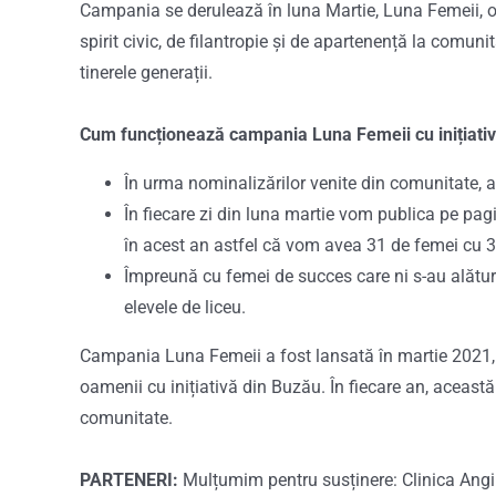
Campania se derulează în luna Martie, Luna Femeii, o 
spirit civic, de filantropie și de apartenență la comu
tinerele generații.
Cum funcționează campania Luna Femeii cu inițiativ
În urma nominalizărilor venite din comunitate, a
În fiecare zi din luna martie vom publica pe pag
în acest an astfel că vom avea 31 de femei cu 3
Împreună cu femei de succes care ni s-au alătur
elevele de liceu.
Campania Luna Femeii a fost lansată în martie 2021, s
oamenii cu inițiativă din Buzău. În fiecare an, aceas
comunitate.
PARTENERI:
Mulțumim pentru susținere: Clinica Angi S