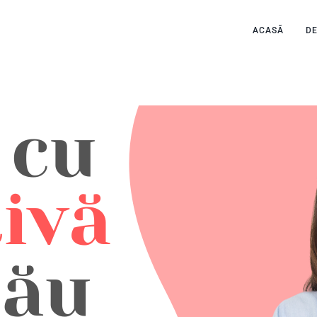
ACASĂ
D