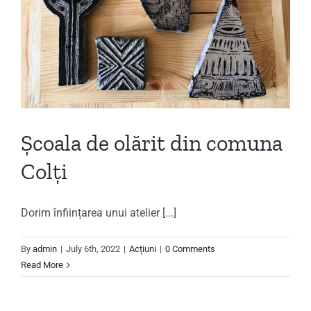
Școala de olărit din comuna
Colți
Dorim înființarea unui atelier [...]
By
admin
|
July 6th, 2022
|
Acțiuni
|
0 Comments
Read More