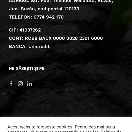
ADRESĂ: Str. Poet Theodor Neculuță, Buzău,
Jud. Buzău, cod poștal 120133
TELEFON: 0774 942 170
CIF: 41937262
CONT: RO98 BACX 0000 0028 2391 6000
BANCA: Unicredit
NE GĂSEȘTI ȘI PE
Acest website folosește cookies. Pentru cea mai buna