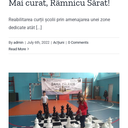
Mai curat, Râmnicu Sărat!
Reabilitarea curții școlii prin amenajarea unei zone
dedicate atât [...]
By
admin
|
July 6th, 2022
|
Acțiuni
|
0 Comments
Read More