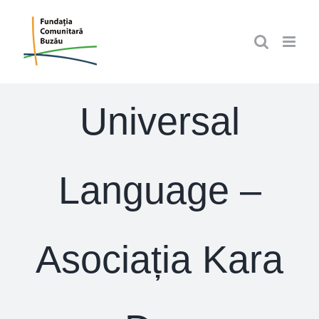
Skip
to
content
Universal
Language –
Asociația Kara