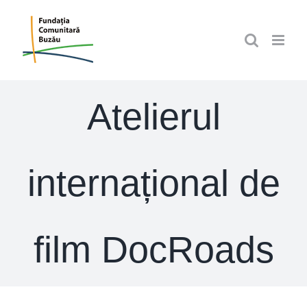
Skip
to
content
Atelierul
internațional de
film DocRoads