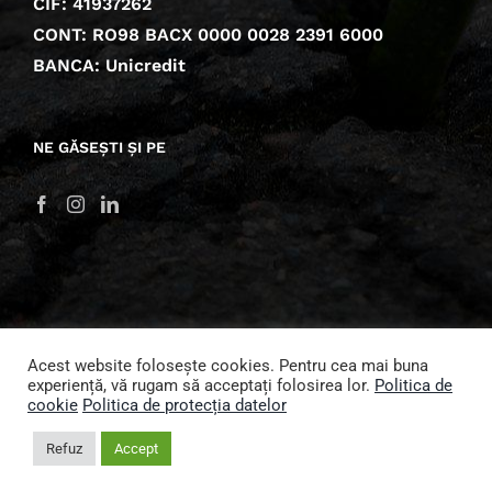
CIF: 41937262
CONT: RO98 BACX 0000 0028 2391 6000
BANCA: Unicredit
NE GĂSEȘTI ȘI PE
Acest website folosește cookies. Pentru cea mai buna
experiență, vă rugam să acceptați folosirea lor.
Politica de
© 2022 Fundația Comunitară Buzău
cookie
Politica de protecția datelor
Plăți securizate 3D Secure prin Netopia Mobile Pay.
Refuz
Accept
Facebook
X
Instagram
Pinterest