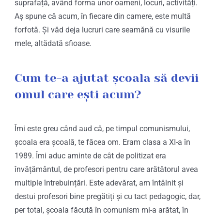
suprafață, având forma unor oameni, locuri, activități.
Aș spune că acum, în fiecare din camere, este multă
forfotă. Și văd deja lucruri care seamănă cu visurile
mele, altădată sfioase.
Cum te-a ajutat școala să devii
omul care ești acum?
Îmi este greu când aud că, pe timpul comunismului,
școala era școală, te făcea om. Eram clasa a XI-a în
1989. Îmi aduc aminte de cât de politizat era
învățământul, de profesori pentru care arătătorul avea
multiple întrebuințări. Este adevărat, am întâlnit și
destui profesori bine pregătiți și cu tact pedagogic, dar,
per total, școala făcută în comunism mi-a arătat, în