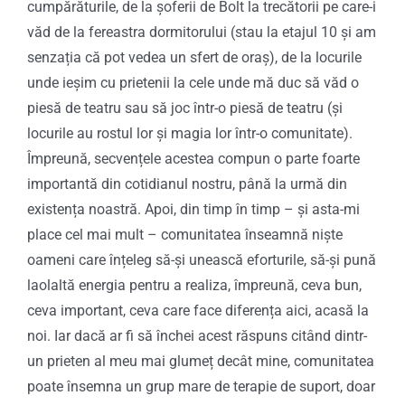
cumpărăturile, de la șoferii de Bolt la trecătorii pe care-i
văd de la fereastra dormitorului (stau la etajul 10 și am
senzația că pot vedea un sfert de oraș), de la locurile
unde ieșim cu prietenii la cele unde mă duc să văd o
piesă de teatru sau să joc într-o piesă de teatru (și
locurile au rostul lor și magia lor într-o comunitate).
Împreună, secvențele acestea compun o parte foarte
importantă din cotidianul nostru, până la urmă din
existența noastră. Apoi, din timp în timp – și asta-mi
place cel mai mult – comunitatea înseamnă niște
oameni care înțeleg să-și unească eforturile, să-și pună
laolaltă energia pentru a realiza, împreună, ceva bun,
ceva important, ceva care face diferența aici, acasă la
noi. Iar dacă ar fi să închei acest răspuns citând dintr-
un prieten al meu mai glumeț decât mine, comunitatea
poate însemna un grup mare de terapie de suport, doar