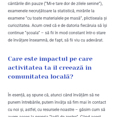
cântările din pauze (”Mi-e tare dor de zilele senine”),
examenele necruțătoare la statistică, mirările la
examene ”cu toate materialele pe masă”, plictiseala și
curiozitatea. Acum cred că e de datoria fiecăruia să își
continue ”școala” – să fii în mod constant într-o stare
de învățare înseamnă, de fapt, să fii viu cu adevărat.
Care este impactul pe care
activitatea ta îl creează în
comunitatea locală?
În esență, aș spune că, atunci când învățăm să ne
punem întrebările, putem învăța să fim mai în contact
cu noi și, astfel, cu resursele noastre – găsim cum să
avem acces la propria ”ladă de zestre”. Când acest