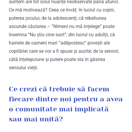
suntem are tot soiul nuanțe neobservate până atunci.
Ce mă motivează? Ceea ce învăț: în lucrul cu copiii,
puterea jocului; de la adolescenți, că rebeliunea
ascunde căutarea – ”Nimeni nu mă înțelege” poate
însemna ”Nu știu cine sunt”; din lucrul cu adulții, că
hainele de oameni mari ”adăpostesc” povești ale
copilăriei care se vor a fi spuse și auzite; de la seniori,
câtă înțelepciune și putere poate sta în găsirea
sensului vieții.
Ce crezi că trebuie să facem
fiecare dintre noi pentru a avea
o comunitate mai implicată
sau mai unită?