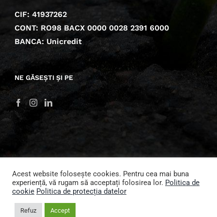
CIF: 41937262
CONT: RO98 BACX 0000 0028 2391 6000
BANCA: Unicredit
NE GĂSEȘTI ȘI PE
Acest website folosește cookies. Pentru cea mai buna
experiență, vă rugam să acceptați folosirea lor.
Politica de
© 2022 Fundația Comunitară Buzău
cookie
Politica de protecția datelor
Plăți securizate 3D Secure prin Netopia Mobile Pay.
Refuz
Accept
Facebook
X
Instagram
Pinterest