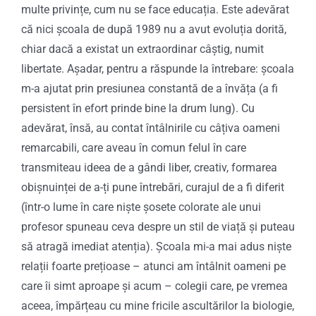
multe privințe, cum nu se face educația. Este adevărat
că nici școala de după 1989 nu a avut evoluția dorită,
chiar dacă a existat un extraordinar câștig, numit
libertate. Așadar, pentru a răspunde la întrebare: școala
m-a ajutat prin presiunea constantă de a învăța (a fi
persistent în efort prinde bine la drum lung). Cu
adevărat, însă, au contat întâlnirile cu câțiva oameni
remarcabili, care aveau în comun felul în care
transmiteau ideea de a gândi liber, creativ, formarea
obișnuinței de a-ți pune întrebări, curajul de a fi diferit
(într-o lume în care niște șosete colorate ale unui
profesor spuneau ceva despre un stil de viață și puteau
să atragă imediat atenția). Școala mi-a mai adus niște
relații foarte prețioase – atunci am întâlnit oameni pe
care îi simt aproape și acum – colegii care, pe vremea
aceea, împărțeau cu mine fricile ascultărilor la biologie,