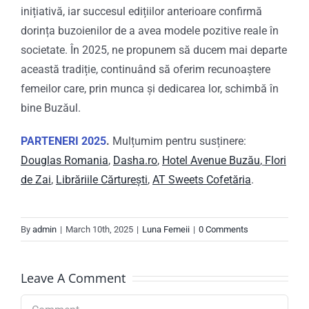
inițiativă, iar succesul edițiilor anterioare confirmă
dorința buzoienilor de a avea modele pozitive reale în
societate. În 2025, ne propunem să ducem mai departe
această tradiție, continuând să oferim recunoaștere
femeilor care, prin munca și dedicarea lor, schimbă în
bine Buzăul.
PARTENERI 2025
.
Mulțumim pentru susținere:
Douglas Romania
,
Dasha.ro
,
Hotel Avenue Buzău
,
Flori
de Zai
,
Librăriile Cărturești
,
AT Sweets Cofetăria
.
By
admin
|
March 10th, 2025
|
Luna Femeii
|
0 Comments
Leave A Comment
Comment