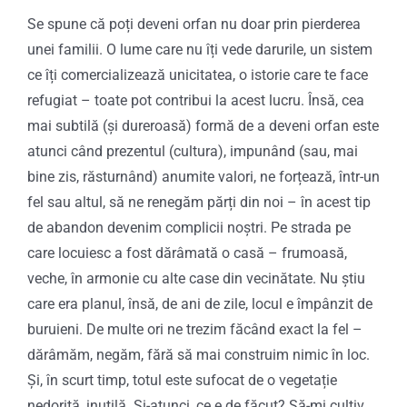
Se spune că poți deveni orfan nu doar prin pierderea
unei familii. O lume care nu îți vede darurile, un sistem
ce îți comercializează unicitatea, o istorie care te face
refugiat – toate pot contribui la acest lucru. Însă, cea
mai subtilă (și dureroasă) formă de a deveni orfan este
atunci când prezentul (cultura), impunând (sau, mai
bine zis, răsturnând) anumite valori, ne forțează, într-un
fel sau altul, să ne renegăm părți din noi – în acest tip
de abandon devenim complicii noștri. Pe strada pe
care locuiesc a fost dărâmată o casă – frumoasă,
veche, în armonie cu alte case din vecinătate. Nu știu
care era planul, însă, de ani de zile, locul e împânzit de
buruieni. De multe ori ne trezim făcând exact la fel –
dărâmăm, negăm, fără să mai construim nimic în loc.
Și, în scurt timp, totul este sufocat de o vegetație
nedorită, inutilă. Și-atunci, ce e de făcut? Să-mi cultiv