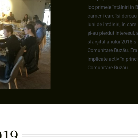
loc primele întâlniri în
oameni care își doreau
luni de întâlniri, în care
și-au pierdut interesul, 
sfârșitul anului 2018 s-
Comunitare Buzău. Eram
implicate activ în princ
Comunitare Buzău.
019