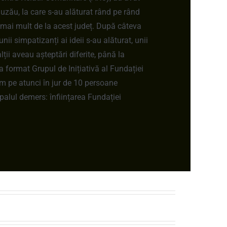
 Buzău, la care s-au alăturat rând pe rând
 mai mult de la acest județ. După câteva
 unii simpatizanți ai ideii s-au alăturat, unii
alții aveau așteptări diferite, până la
a format Grupul de Inițiativă al Fundației
 pe atunci în jur de 10 persoane
ipalul demers: înființarea Fundației