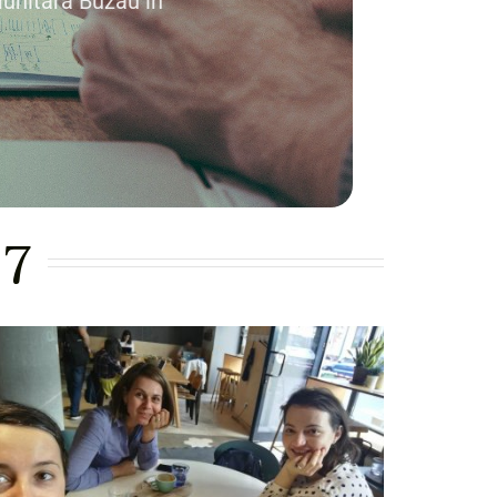
munitara Buzau in
17