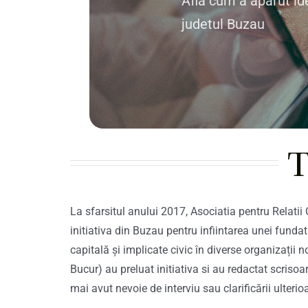
Afla cum a aparut id
judetul Buzau
T
La sfarsitul anului 2017, Asociatia pentru Relati
initiativa din Buzau pentru infiintarea unei funda
capitală și implicate civic în diverse organizații
Bucur) au preluat initiativa si au redactat scrisoa
mai avut nevoie de interviu sau clarificării ulterio