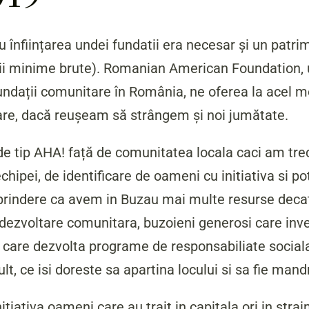
 înființarea undei fundatii era necesar și un patri
rii minime brute). Romanian American Foundation, 
 fundații comunitare în România, ne oferea la acel
are, dacă reușeam să strângem și noi jumătate.
 tip AHA! față de comunitatea locala caci am tre
hipei, de identificare de oameni cu initiativa si pot
prindere ca avem in Buzau mai multe resurse deca
e dezvoltare comunitara, buzoieni generosi care in
i care dezvolta programe de responsabiliate sociala
t, ce isi doreste sa apartina locului si sa fie man
tiativa oameni care au trait in capitala ori in strai