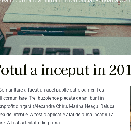
eea si cum a luat fiinta in mod oficial Fundatia Co
otul a inceput in 20
i Comunitare a facut un apel public catre oamenii cu
tii comunitare. Trei buzoience plecate de ani buni în
 nonprofit din țară (Alexandra Chiru, Marina Neagu, Raluca
rea de intentie. A fost o aplicație atat de bună incat nu a
are. A fost selectată din prima.