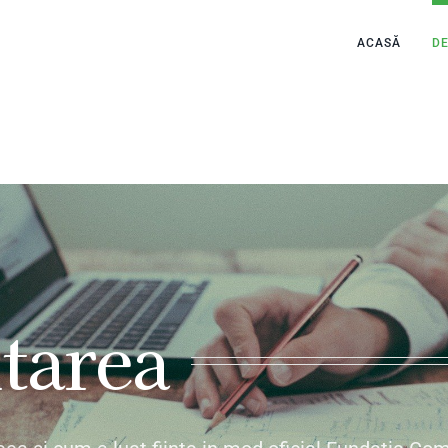
ACASĂ
D
ntarea