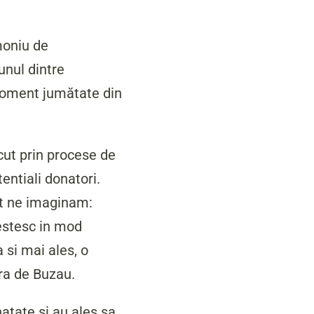
moniu de
unul dintre
 moment jumătate din
cut prin procese de
entiali donatori.
t ne imaginam:
vestesc in mod
 si mai ales, o
dra de Buzau.
natate si au ales sa