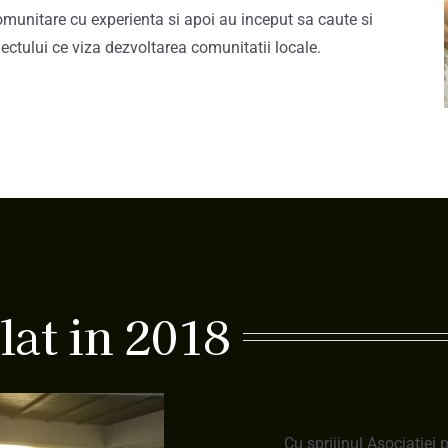
omunitare cu experienta si apoi au inceput sa caute si
ectului ce viza dezvoltarea comunitatii locale.
lat in 2018
Cu sprijinul Asociatiei