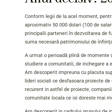
Conform legii de la acel moment, pentru
aproximativ 50 000 dolari (100 de sala
principalii parteneri în dezvoltarea de
suma necesară patrimoniului de înființ
A urmat o perioadă plină de momente de
studiere a comunitatii, de inchegare a ec
Am descoperit impreuna cu placuta su
lideri sociali ce desfasoara proiecte d
recurent in astfel de proiecte, compani
comunitate locala ce isi doreste mai mul
Am descoperit in cadrului grupului de ini