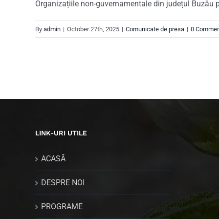
Organizațiile non-guvernamentale din județul Buzău po
By
admin
|
October 27th, 2025
|
Comunicate de presa
|
0 Commen
LINK-URI UTILE
ACASĂ
DESPRE NOI
PROGRAME