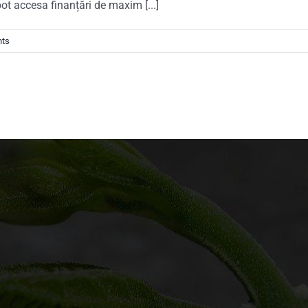
t accesa finanțări de maxim [...]
ts