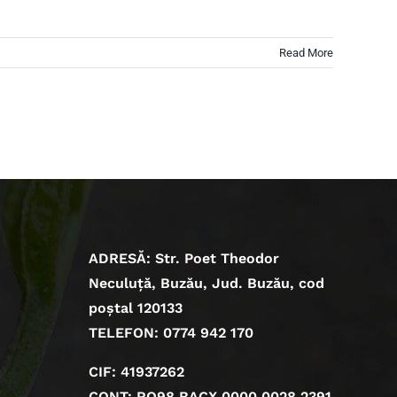
Read More
ADRESĂ: Str. Poet Theodor
Neculuță, Buzău, Jud. Buzău, cod
poștal 120133
TELEFON: 0774 942 170
CIF: 41937262
CONT: RO98 BACX 0000 0028 2391