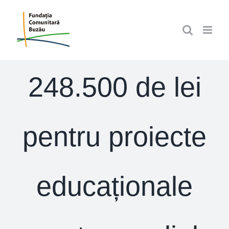
Skip
to
content
248.500 de lei
pentru proiecte
educaționale