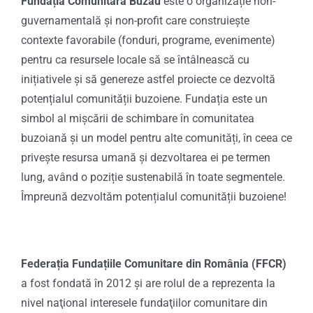
Fundația Comunitară Buzău
este o organizație non-
guvernamentală și non-profit care construiește
contexte favorabile (fonduri, programe, evenimente)
pentru ca resursele locale să se întâlnească cu
inițiativele și să genereze astfel proiecte ce dezvoltă
potențialul comunității buzoiene. Fundația este un
simbol al mișcării de schimbare în comunitatea
buzoiană și un model pentru alte comunități, în ceea ce
privește resursa umană și dezvoltarea ei pe termen
lung, având o poziție sustenabilă în toate segmentele.
Împreună dezvoltăm potențialul comunității buzoiene!
Federația Fundațiile Comunitare din România
(FFCR)
a fost fondată în 2012 și are rolul de a reprezenta la
nivel naţional interesele fundaţiilor comunitare din