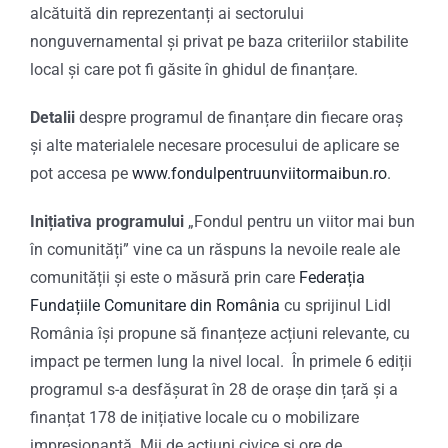
alcătuită din reprezentanți ai sectorului
nonguvernamental și privat pe baza criteriilor stabilite
local și care pot fi găsite în ghidul de finanțare.
Detalii
despre programul de finanțare din fiecare oraș
și alte materialele necesare procesului de aplicare se
pot accesa pe
www.fondulpentruunviitormaibun.ro
.
Inițiativa programului
„Fondul pentru un viitor mai bun
în comunități” vine ca un răspuns la nevoile reale ale
comunității și este o măsură prin care
Federația
Fundațiile Comunitare din România
cu sprijinul Lidl
România își propune să finanțeze acțiuni relevante, cu
impact pe termen lung la nivel local. În primele 6 ediții
programul s-a desfășurat în 28 de orașe din țară și a
finanțat 178 de inițiative locale cu o mobilizare
impresionantă. Mii de acțiuni civice și ore de