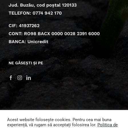
Jud. Buzău, cod poștal 120133
TELEFON: 0774 942 170
CIF: 41937262
CONT: RO98 BACX 0000 0028 2391 6000
BANCA: Unicredit
NE GĂSEȘTI ȘI PE
Acest website folosește cookies. Pentru cea mai buna
experiență, vă rugam să acceptați folosirea lor.
Politica de
© 2022 Fundația Comunitară Buzău