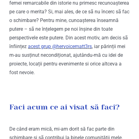
femei remarcabile din istorie nu primesc recunoașterea
pe care o merita? Si, mai ales, de ce sã nu încerc sã fac
o schimbare? Pentru mine, cunoașterea înseamnă
putere – sã ne înțelegem pe noi înșine din toate
perspectivele este putere. Din acest motiv, am decis sã
înființez
acest grup @hervoicematt3rs
, iar părinții mei
m-au susținut necondiționat, ajutându-mă cu idei de
proiecte, locații pentru evenimente si orice altceva a
fost nevoie.
Faci acum ce ai visat să faci?
De când eram mică, mi-am dorit să fac parte din
schimbare si sã contribui la binele comunității mele.