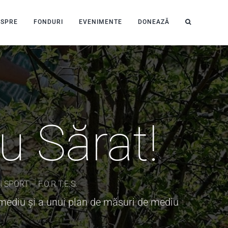
ESPRE
FONDURI
EVENIMENTE
DONEAZĂ
u Sărat!
PORT – F.O.R.T.E.S.
 mediu și a unui plan de măsuri de mediu