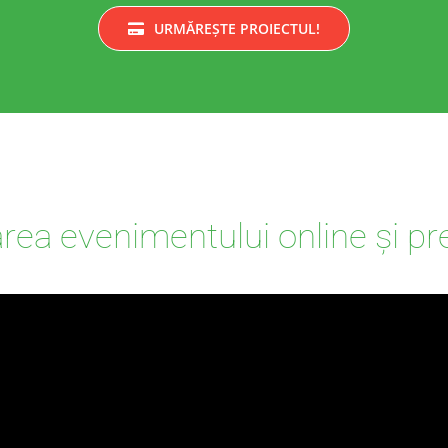
URMĂREȘTE PROIECTUL!
rea evenimentului online și pr