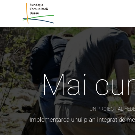
Skip
to
content
Mai cur
UN PROIECT AL FEDE
Implementarea unui plan integrat de med