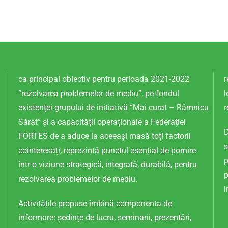
ca principal obiectiv pentru perioada 2021-2022
r
“rezolvarea problemelor de mediu”, pe fondul
l
existenței grupului de inițiativă “Mai curat – Râmnicu
r
Sărat” și a capacității operaționale a Federației
D
FORTES de a aduce la aceeași masă toți factorii
s
cointeresați, reprezintă punctul esențial de pornire
p
într-o viziune strategică, integrată, durabilă, pentru
p
rezolvarea problemelor de mediu.
i
Activitățile propuse îmbină componenta de
informare: ședințe de lucru, seminarii, prezentări,