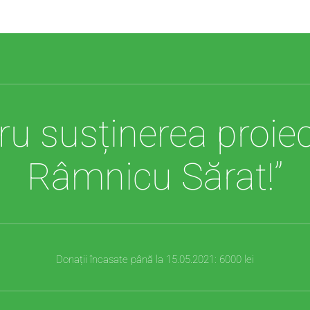
 susținerea proiect
Râmnicu Sărat!”
Donații încasate până la 15.05.2021: 6000 lei