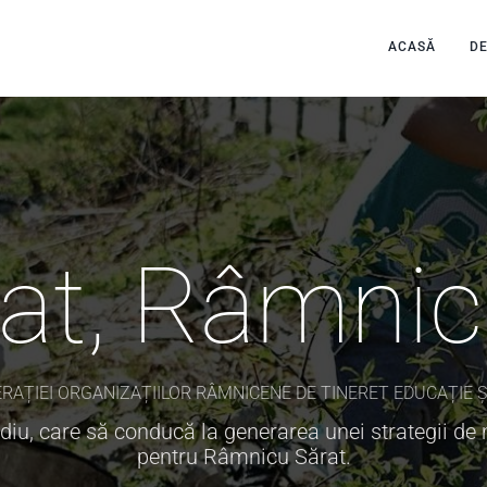
ACASĂ
D
at, Râmnic
RAȚIEI ORGANIZAȚIILOR RÂMNICENE DE TINERET EDUCAȚIE ȘI S
iu, care să conducă la generarea unei strategii de
pentru Râmnicu Sărat.