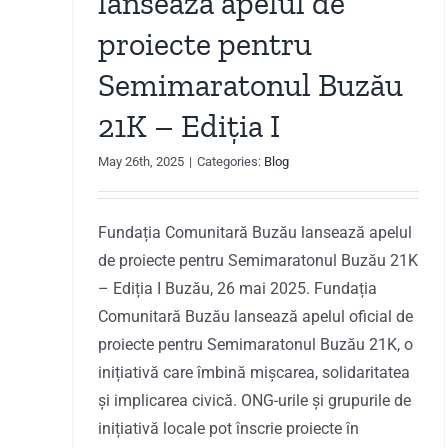
lansează apelul de
proiecte pentru
Semimaratonul Buzău
21K – Ediția I
May 26th, 2025
|
Categories:
Blog
Fundația Comunitară Buzău lansează apelul
de proiecte pentru Semimaratonul Buzău 21K
– Ediția I Buzău, 26 mai 2025. Fundația
Comunitară Buzău lansează apelul oficial de
proiecte pentru Semimaratonul Buzău 21K, o
inițiativă care îmbină mișcarea, solidaritatea
și implicarea civică. ONG-urile și grupurile de
inițiativă locale pot înscrie proiecte în