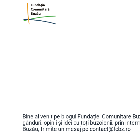
Skip
to
content
Bine ai venit pe blogul Fundației Comunitare Buz
gânduri, opinii și idei cu toți buzoienii, prin in
Buzău, trimite un mesaj pe contact@fcbz.ro