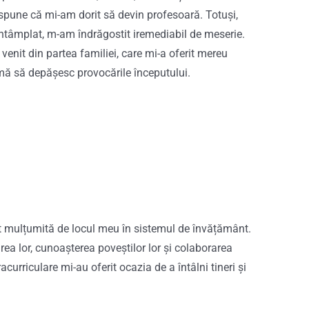
spune că mi-am dorit să devin profesoară. Totuși,
întâmplat, m-am îndrăgostit iremediabil de meserie.
 venit din partea familiei, care mi-a oferit mereu
mă să depășesc provocările începutului.
nt mulțumită de locul meu în sistemul de învățământ.
rea lor, cunoașterea poveștilor lor și colaborarea
racurriculare mi-au oferit ocazia de a întâlni tineri și