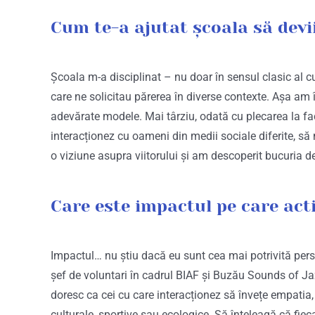
Cum te-a ajutat școala să devi
Școala m-a disciplinat – nu doar în sensul clasic al 
care ne solicitau părerea în diverse contexte. Așa am 
adevărate modele. Mai târziu, odată cu plecarea la fa
interacționez cu oameni din medii sociale diferite, să m
o viziune asupra viitorului și am descoperit bucuria d
Care este impactul pe care acti
Impactul… nu știu dacă eu sunt cea mai potrivită pers
șef de voluntari în cadrul BIAF și Buzău Sounds of Jaz
doresc ca cei cu care interacționez să învețe empatia, r
culturale, sportive sau ecologice. Să înțeleagă că fieca