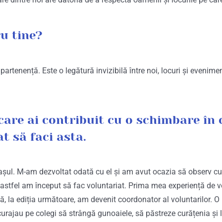
u tine?
rtenență. Este o legătură invizibilă între noi, locuri și evenime
care ai contribuit cu o schimbare în
 să faci asta.
așul. M-am dezvoltat odată cu el și am avut ocazia să observ cu
 astfel am început să fac voluntariat. Prima mea experiență de vol
ă, la ediția următoare, am devenit coordonator al voluntarilor. O
curajau pe colegi să strângă gunoaiele, să păstreze curățenia și li