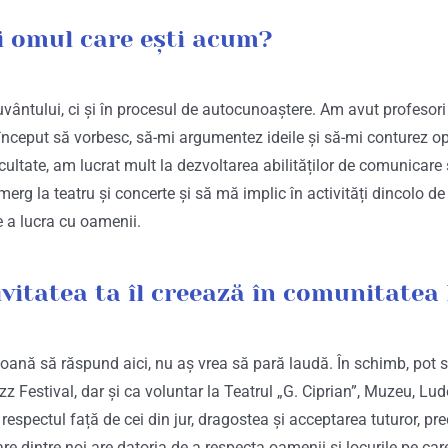
i omul care ești acum?
cuvântului, ci și în procesul de autocunoaștere. Am avut profeso
început să vorbesc, să-mi argumentez ideile și să-mi conturez op
cultate, am lucrat mult la dezvoltarea abilităților de comunicare
erg la teatru și concerte și să mă implic în activități dincolo de 
e a lucra cu oamenii.
vitatea ta îl creează în comunitatea
oană să răspund aici, nu aș vrea să pară laudă. În schimb, pot s
z Festival, dar și ca voluntar la Teatrul „G. Ciprian”, Muzeu, L
espectul față de cei din jur, dragostea și acceptarea tuturor, pre
re dintre noi are datoria de a respecta oamenii și locurile pe care