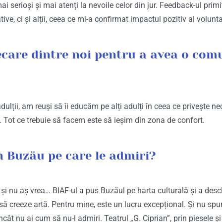
erioși și mai atenți la nevoile celor din jur. Feedback-ul primit 
ive, ci și alții, ceea ce mi-a confirmat impactul pozitiv al volunta
iecare dintre noi pentru a avea o co
ulții, am reuși să îi educăm pe alți adulți în ceea ce privește ne
. Tot ce trebuie să facem este să ieșim din zona de confort.
in Buzău pe care le admiri?
i nu aș vrea… BIAF-ul a pus Buzăul pe harta culturală și a deschis 
 să creeze artă. Pentru mine, este un lucru excepțional. Și nu spu
cât nu ai cum să nu-l admiri. Teatrul „G. Ciprian”, prin piesele ș