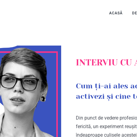
ACASĂ
D
INTERVIU CU 
Cum ți-ai ales a
activezi și cine 
Din punct de vedere profesio
fericită, un experiment reuși
îndeaproape culisele acestei p