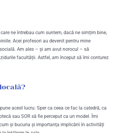
ri care ne întrebau cum suntem, dacă ne simțim bine,
iniile. Acei profesori au devenit pentru mine
 socială. Am ales – și am avut norocul – să
zidurile facultății. Astfel, am început să îmi conturez
 locală?
pune acest lucru: Sper ca ceea ce fac la catedră, ca
udotecă sau SOR să fie perceput ca un model. Îmi
cum și bucuria și importanța implicării în activități
 le întâlnim în cale.