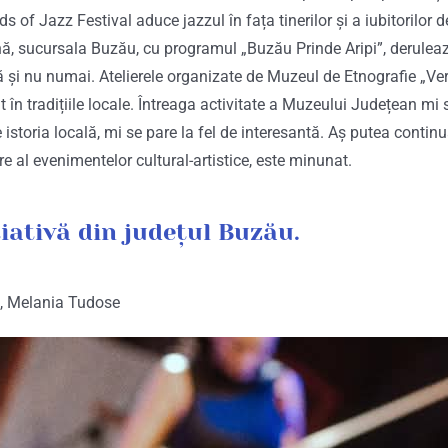
 of Jazz Festival aduce jazzul în fața tinerilor și a iubitorilor d
nă, sucursala Buzău, cu programul „Buzău Prinde Aripi”, deruleaz
ră și nu numai. Atelierele organizate de Muzeul de Etnografie „Ver
în tradițiile locale. Întreaga activitate a Muzeului Județean mi
istoria locală, mi se pare la fel de interesantă. Aș putea contin
e al evenimentelor cultural-artistice, este minunat.
iativă din județul Buzău.
n, Melania Tudose