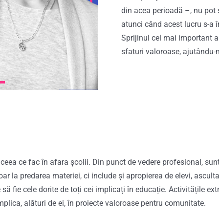
din acea perioadă –, nu pot 
atunci când acest lucru s-a 
Sprijinul cel mai important a
sfaturi valoroase, ajutându-
ceea ce fac în afara școlii. Din punct de vedere profesional, su
r la predarea materiei, ci include și apropierea de elevi, asculta
 să fie cele dorite de toți cei implicați în educație. Activitățile ext
mplica, alături de ei, în proiecte valoroase pentru comunitate.