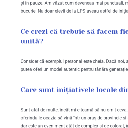
și în pauze. Am văzut cum deveneau mai punctuali, mai s
bucurie. Nu doar elevii de la LPS aveau astfel de inițiat
Ce crezi că trebuie să facem f
unită?
Consider că exemplul personal este cheia. Dacă noi, ad
putea oferi un model autentic pentru tânăra generație
Care sunt inițiativele locale d
Sunt atât de multe, încât mi-e teamă să nu omit ceva, ș
oferindu-le ocazia să vină într-un oraș de provincie și
dar este un eveniment atât de complex și de colorat, în