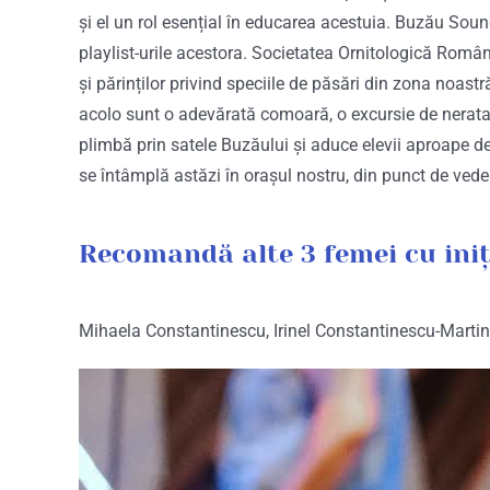
și el un rol esențial în educarea acestuia. Buzău Sounds
playlist-urile acestora. Societatea Ornitologică Româ
și părinților privind speciile de păsări din zona noast
acolo sunt o adevărată comoară, o excursie de neratat 
plimbă prin satele Buzăului și aduce elevii aproape de 
se întâmplă astăzi în orașul nostru, din punct de veder
Recomandă alte 3 femei cu iniț
Mihaela Constantinescu, Irinel Constantinescu-Marti