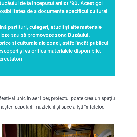
 Buzăului de la începutul anilor ʼ90. Acest gol
osibilitatea de a documenta specificul cultural
 partituri, culegeri, studii și alte materiale
udieze sau să promoveze zona Buzăului.
rice și culturale ale zonei, astfel încât publicul
escoperi și valorifica materialele disponibile.
ercetători
tival unic în aer liber, proiectul poate crea un spațiu
meșteri populari, muzicieni și specialiști în folclor.