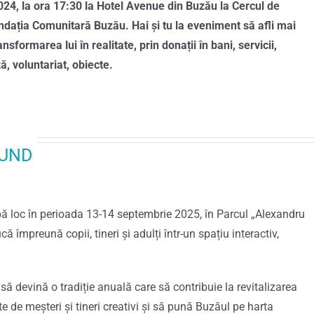
024, la ora 17:30 la Hotel Avenue din Buzău la Cercul de
ndația Comunitară Buzău. Hai și tu la eveniment să afli mai
nsformarea lui în realitate, prin donații în bani, servicii,
ă, voluntariat, obiecte.
OUND
bă loc în perioada 13-14 septembrie 2025, în Parcul „Alexandru
împreună copii, tineri și adulți într-un spațiu interactiv,
ă devină o tradiție anuală care să contribuie la revitalizarea
e de meșteri și tineri creativi și să pună Buzăul pe harta