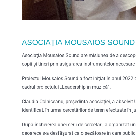
ASOCIAȚIA MOUSAIOS SOUND
Asociația Mousaios Sound are misiunea de a descoperi,
copii și tineri prin asigurarea instrumentelor necesar
Proiectul Mousaios Sound a fost inițiat în anul 2022 c
cadrul proiectului „Leadership în muzică”.
Claudia Colniceanu, președinta asociației, a absolvit 
identificat, în urma cercetărilor de teren efectuate în 
După încheierea unei serii de cercetări, a organizat u
deoarece s-a desfășurat ca o șezătoare în care publicu