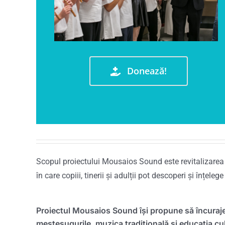
Donează!
Scopul proiectului Mousaios Sound este revitalizarea ș
în care copiii, tinerii și adulții pot descoperi și înțeleg
Proiectul Mousaios Sound își propune să încuraje
meșteșugurile, muzica tradițională și educația cul