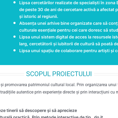
Lipsa cercetărilor realizate de specialiști în zona
de peste 30 de ani de cercetare activă a afectat p
și istoric al regiunii.
Absența unei arhive bine organizate care să conțină
culturale esențiale pentru cei care doresc să st
Lipsa unui sistem digital de acces la resursele isto
larg, cercetătorii și iubitorii de cultură să poată d
Lipsa unui spațiu de colaborare pentru artiști și c
SCOPUL PROIECTULUI
i promovarea patrimoniul cultural local. Prin organizarea unui fes
e tradițiile autentice prin experiențe directe și prin interacțiuni cu 
ze tinerii să descopere și să aprecieze
turală practică. Prin metode interactive de tip „do it