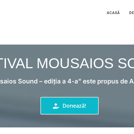
ACASĂ
D
TIVAL MOUSAIOS 
usaios Sound – ediția a 4-a” este propus de
Donează!