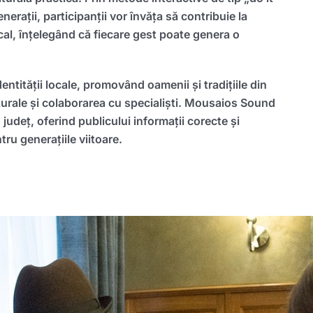
nerații, participanții vor învăța să contribuie la
ocal, înțelegând că fiecare gest poate genera o
ntității locale, promovând oamenii și tradițiile din
lturale și colaborarea cu specialiști. Mousaios Sound
județ, oferind publicului informații corecte și
ru generațiile viitoare.