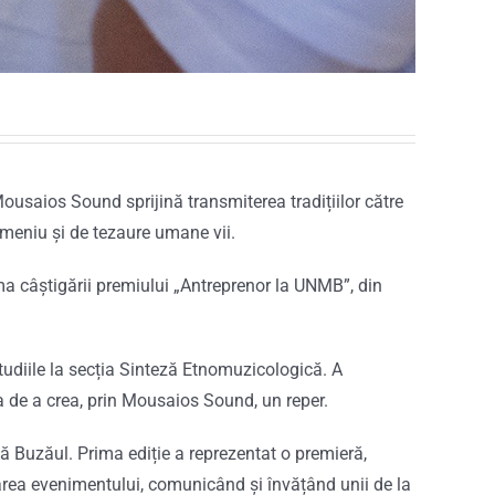
usaios Sound sprijină transmiterea tradițiilor către
domeniu și de tezaure umane vii.
ma câștigării premiului „Antreprenor la UNMB”, din
tudiile la secția Sinteză Etnomuzicologică. A
iva de a crea, prin Mousaios Sound, un reper.
nă Buzăul. Prima ediție a reprezentat o premieră,
urarea evenimentului, comunicând și învățând unii de la