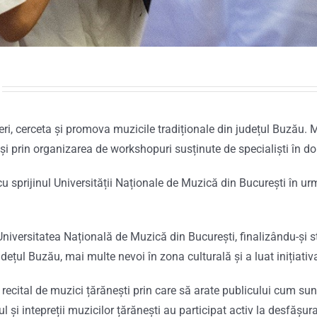
 cerceta și promova muzicile tradiționale din județul Buzău. Mo
e și prin organizarea de workshopuri susținute de specialiști în 
u sprijinul Universității Naționale de Muzică din București în ur
Universitatea Națională de Muzică din București, finalizându-și s
județul Buzău, mai multe nevoi în zona culturală și a luat inițiat
n recital de muzici țărănești prin care să arate publicului cum su
l și intepreții muzicilor țărănești au participat activ la desfăș